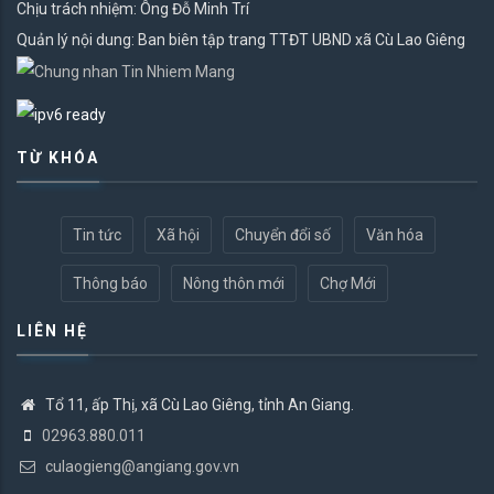
Chịu trách nhiệm: Ông Đỗ Minh Trí
Quản lý nội dung: Ban biên tập trang TTĐT UBND xã Cù Lao Giêng
TỪ KHÓA
Tin tức
Xã hội
Chuyển đổi số
Văn hóa
Thông báo
Nông thôn mới
Chợ Mới
LIÊN HỆ
Tổ 11, ấp Thị, xã Cù Lao Giêng, tỉnh An Giang.
02963.880.011
culaogieng@angiang.gov.vn