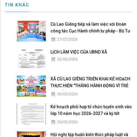
TIN KHÁC
Cù Lao Giêng tiếp và làm việc với Đoàn
công tác Cục Hành chính tư pháp - Bộ Tư
pháp khảo sát, hướng dẫn triển khai
27/07/2026
Chương trình hành động quốc gia của
Việt Nam về đăng ký và thống kê hộ tịch
LỊCH LÀM VIỆC CỦA UBND XÃ
giai đoạn 2026 – 2030
02/06/2026
XÃ CÙ LAO GIÊNG TRIỂN KHAI KẾ HOẠCH
THỰC HIỆN "THÁNG HÀNH ĐỘNG VÌ TRẺ
EM" NĂM 2026
30/05/2026
Kế hoạch phối hợp tổ chức tuyển sinh vào
lớp 10 năm học 2026-2027 và kỳ tốt
nghiệp THPT năm 2026
30/05/2026
Hội nghị tập huấn kiến thức pháp luật và