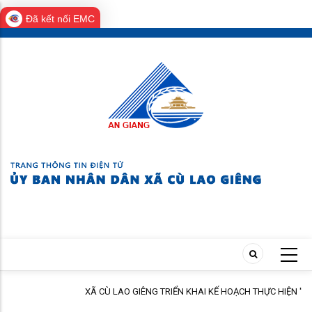
Đã kết nối EMC
Skip
to
main
content
XÃ CÙ LAO GIÊNG TRIỂN KHAI KẾ HOẠCH THỰC HIỆN "THÁNG
ĐỘNG VÌ TRẺ EM" NĂM 2026