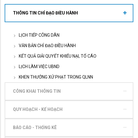
THÔNG TIN CHỈ ĐẠO ĐIỀU HÀNH
LỊCH TIẾP CÔNG DÂN
VĂN BẢN CHỈ ĐẠO ĐIỀU HÀNH
KẾT QUẢ GIẢI QUYẾT KHIẾU NẠI, TỐ CÁO
LỊCH LÀM VIỆC UBND
KHEN THƯỞNG XỬ PHẠT TRONG QLNN
CÔNG KHAI THÔNG TIN
QUY HOẠCH - KẾ HOẠCH
BÁO CÁO - THỐNG KÊ