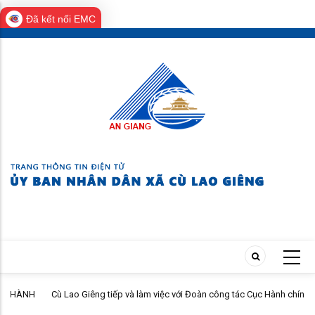
Đã kết nối EMC
Skip
to
main
content
H
Cù Lao Giêng tiếp và làm việc với Đoàn công tác Cục Hành chính tư
pháp - Bộ Tư pháp khảo sát, hướng dẫn triển khai Chương trình hành