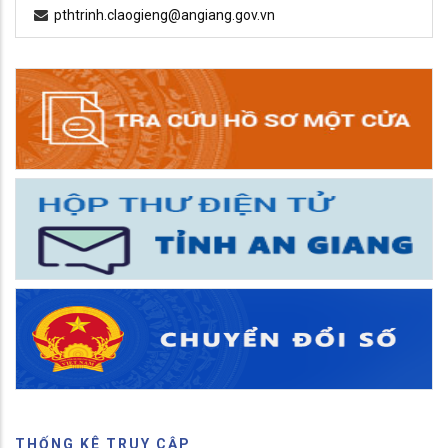
pthtrinh.claogieng@angiang.gov.vn
THỐNG KÊ TRUY CẬP