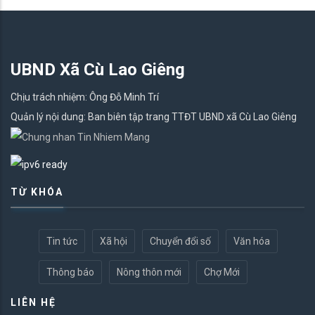
UBND Xã Cù Lao Giêng
Chịu trách nhiệm: Ông Đỗ Minh Trí
Quản lý nội dung: Ban biên tập trang TTĐT UBND xã Cù Lao Giêng
TỪ KHÓA
Tin tức
Xã hội
Chuyển đổi số
Văn hóa
Thông báo
Nông thôn mới
Chợ Mới
LIÊN HỆ