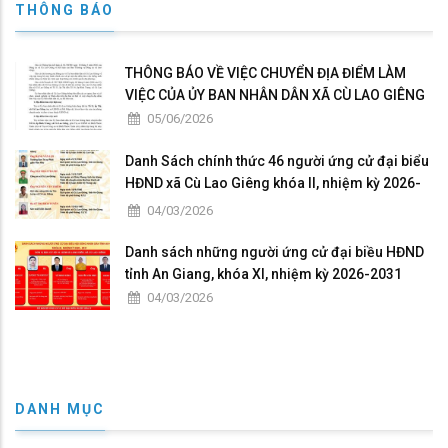
THÔNG BÁO
THÔNG BÁO VỀ VIỆC CHUYỂN ĐỊA ĐIỂM LÀM
VIỆC CỦA ỦY BAN NHÂN DÂN XÃ CÙ LAO GIÊNG
05/06/2026
Danh Sách chính thức 46 người ứng cử đại biểu
HĐND xã Cù Lao Giêng khóa II, nhiệm kỳ 2026-
2031 theo từng đơn vị bầu cử
04/03/2026
Danh sách những người ứng cử đại biều HĐND
tỉnh An Giang, khóa XI, nhiệm kỳ 2026-2031
04/03/2026
DANH MỤC