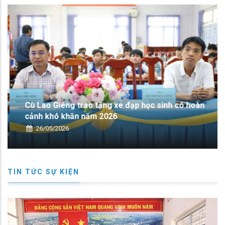
động quốc gia của Việt Nam về đăng ký và thống kê hộ tịch giai đoạn
2026 – 2030
Cù Lao Giêng trao tặng xe đạp học sinh có hoàn
cảnh khó khăn năm 2026
26/05/2026
TIN TỨC SỰ KIỆN