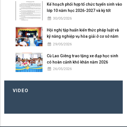
Kế hoạch phối hợp tổ chức tuyển sinh vào
lớp 10 năm học 2026-2027 và kỳ tốt
nghiệp THPT năm 2026
30/05/2026
Hội nghị tập huấn kiến thức pháp luật và
kỹ năng nghiệp vụ hòa giải ở cơ sở năm
2026
29/05/2026
Cù Lao Giêng trao tặng xe đạp học sinh
có hoàn cảnh khó khăn năm 2026
26/05/2026
VIDEO