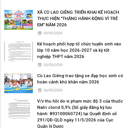
XÃ CÙ LAO GIÊNG TRIỂN KHAI KẾ HOẠCH
THỰC HIỆN "THÁNG HÀNH ĐỘNG VÌ TRẺ
EM" NĂM 2026
30/05/2026
Kế hoạch phối hợp tổ chức tuyển sinh vào
lớp 10 năm học 2026-2027 và kỳ tốt
nghiệp THPT năm 2026
30/05/2026
Cù Lao Giêng trao tặng xe đạp học sinh có
hoàn cảnh khó khăn năm 2026
26/05/2026
V/v thu hồi do vi phạm mức độ 3 của thuốc
Natri clorid 0,9% (Số giấy đăng ký lưu
hành: 893100060724) tại Quyết định số
291/QĐ-QLD ngày 11/5/2026 của Cục
Quản lý Dược