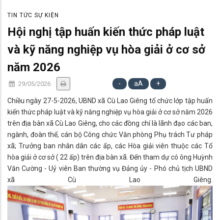
động quốc gia của Việt Nam về đăng ký và thống kê hộ tịch giai đoạn
TIN TỨC SỰ KIỆN
2026 – 2030
Hội nghị tập huấn kiến thức pháp luật
và kỹ năng nghiệp vụ hòa giải ở cơ sở
năm 2026
-
aA
+
29/05/2026
Chiều ngày 27-5-2026, UBND xã Cù Lao Giêng tổ chức lớp tập huấn
kiến thức pháp luật và kỹ năng nghiệp vụ hòa giải ở cơ sở năm 2026
trên địa bàn xã Cù Lao Giêng, cho các đồng chí là lãnh đạo các ban,
ngành, đoàn thể, cán bộ Công chức Văn phòng Phụ trách Tư pháp
xã; Trưởng ban nhân dân các ấp, các Hòa giải viên thuộc các Tổ
hòa giải ở cơ sở ( 22 ấp) trên địa bàn xã. Đến tham dự có ông Huỳnh
Văn Cường - Uỷ viên Ban thường vụ Đảng ủy - Phó chủ tịch UBND
xã Cù Lao Giêng.