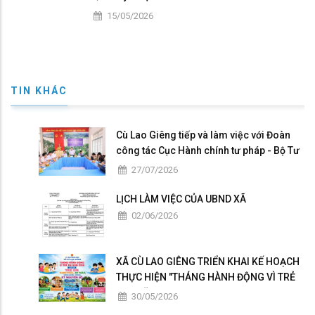
15/05/2026
TIN KHÁC
Cù Lao Giêng tiếp và làm việc với Đoàn
công tác Cục Hành chính tư pháp - Bộ Tư
pháp khảo sát, hướng dẫn triển khai
27/07/2026
Chương trình hành động quốc gia của
Việt Nam về đăng ký và thống kê hộ tịch
LỊCH LÀM VIỆC CỦA UBND XÃ
giai đoạn 2026 – 2030
02/06/2026
XÃ CÙ LAO GIÊNG TRIỂN KHAI KẾ HOẠCH
THỰC HIỆN "THÁNG HÀNH ĐỘNG VÌ TRẺ
EM" NĂM 2026
30/05/2026