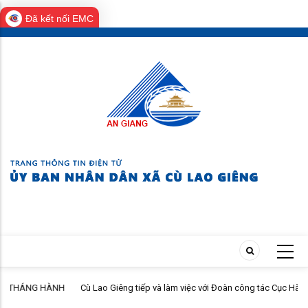
Đã kết nối EMC
Skip
to
main
content
NH
Cù Lao Giêng tiếp và làm việc với Đoàn công tác Cục Hành chính tư
pháp - Bộ Tư pháp khảo sát, hướng dẫn triển khai Chương trình hành