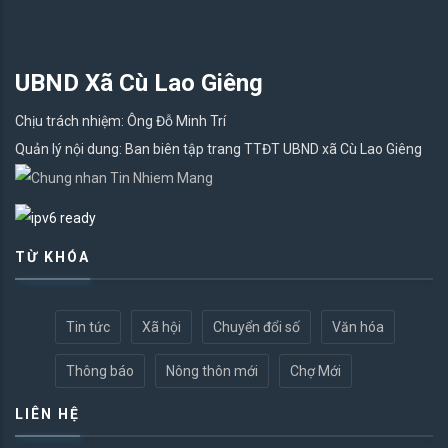
UBND Xã Cù Lao Giêng
Chịu trách nhiệm: Ông Đỗ Minh Trí
Quản lý nội dung: Ban biên tập trang TTĐT UBND xã Cù Lao Giêng
TỪ KHÓA
Tin tức
Xã hội
Chuyển đổi số
Văn hóa
Thông báo
Nông thôn mới
Chợ Mới
LIÊN HỆ