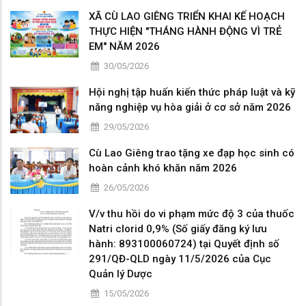
XÃ CÙ LAO GIÊNG TRIỂN KHAI KẾ HOẠCH
THỰC HIỆN "THÁNG HÀNH ĐỘNG VÌ TRẺ
EM" NĂM 2026
30/05/2026
Hội nghị tập huấn kiến thức pháp luật và kỹ
năng nghiệp vụ hòa giải ở cơ sở năm 2026
29/05/2026
Cù Lao Giêng trao tặng xe đạp học sinh có
hoàn cảnh khó khăn năm 2026
26/05/2026
V/v thu hồi do vi phạm mức độ 3 của thuốc
Natri clorid 0,9% (Số giấy đăng ký lưu
hành: 893100060724) tại Quyết định số
291/QĐ-QLD ngày 11/5/2026 của Cục
Quản lý Dược
15/05/2026