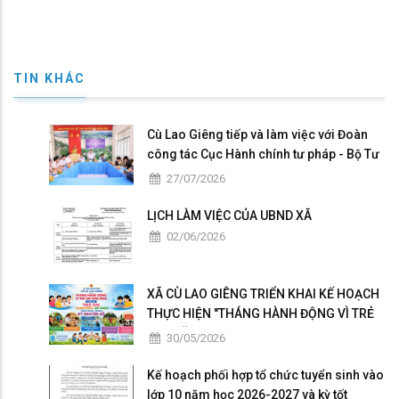
TIN KHÁC
Cù Lao Giêng tiếp và làm việc với Đoàn
công tác Cục Hành chính tư pháp - Bộ Tư
pháp khảo sát, hướng dẫn triển khai
27/07/2026
Chương trình hành động quốc gia của
Việt Nam về đăng ký và thống kê hộ tịch
LỊCH LÀM VIỆC CỦA UBND XÃ
giai đoạn 2026 – 2030
02/06/2026
XÃ CÙ LAO GIÊNG TRIỂN KHAI KẾ HOẠCH
THỰC HIỆN "THÁNG HÀNH ĐỘNG VÌ TRẺ
EM" NĂM 2026
30/05/2026
Kế hoạch phối hợp tổ chức tuyển sinh vào
lớp 10 năm học 2026-2027 và kỳ tốt