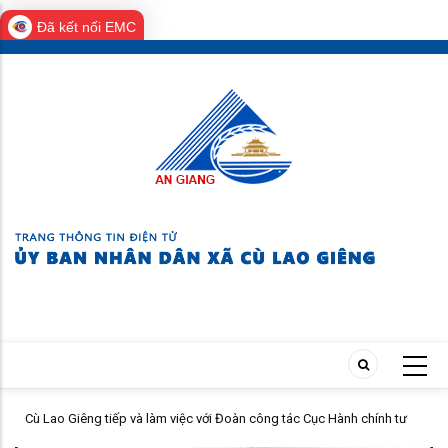
Đã kết nối EMC
Skip
to
main
content
H
Cù Lao Giêng tiếp và làm việc với Đoàn công tác Cục Hành chính tư
pháp - Bộ Tư pháp khảo sát, hướng dẫn triển khai Chương trình hành