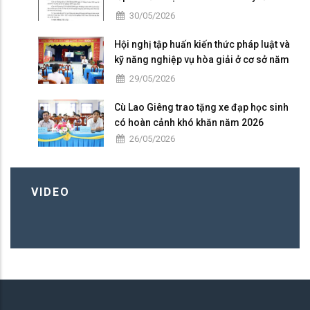
nghiệp THPT năm 2026
30/05/2026
Hội nghị tập huấn kiến thức pháp luật và
kỹ năng nghiệp vụ hòa giải ở cơ sở năm
2026
29/05/2026
Cù Lao Giêng trao tặng xe đạp học sinh
có hoàn cảnh khó khăn năm 2026
26/05/2026
VIDEO