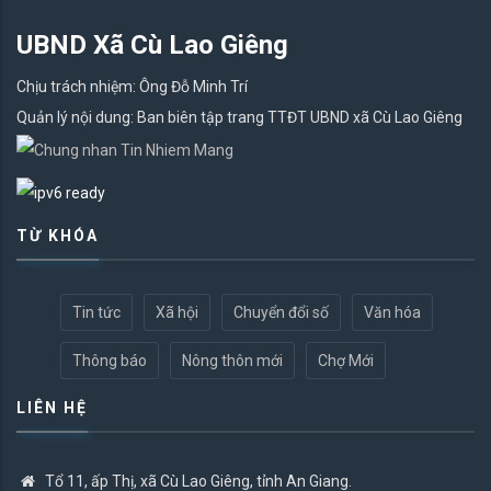
UBND Xã Cù Lao Giêng
Chịu trách nhiệm: Ông Đỗ Minh Trí
Quản lý nội dung: Ban biên tập trang TTĐT UBND xã Cù Lao Giêng
TỪ KHÓA
Tin tức
Xã hội
Chuyển đổi số
Văn hóa
Thông báo
Nông thôn mới
Chợ Mới
LIÊN HỆ
Tổ 11, ấp Thị, xã Cù Lao Giêng, tỉnh An Giang.