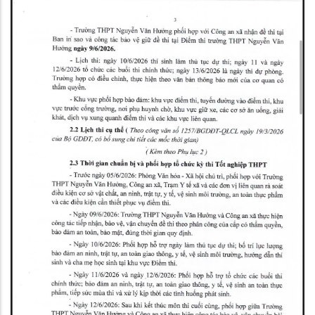
động quốc gia của Việt Nam về đăng ký và thống kê hộ tịch giai đoạn
2026 – 2030