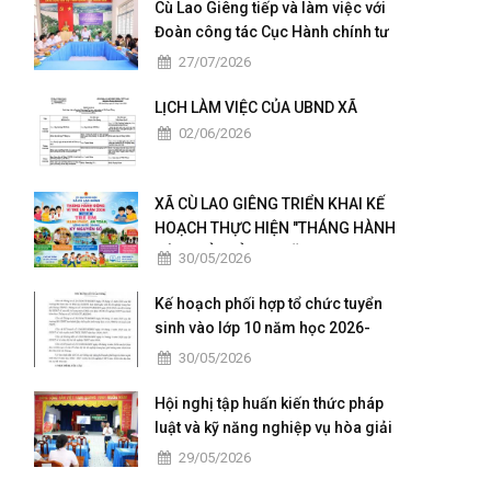
Cù Lao Giêng tiếp và làm việc với
Đoàn công tác Cục Hành chính tư
pháp - Bộ Tư pháp khảo sát,
27/07/2026
hướng dẫn triển khai Chương trình
hành động quốc gia của Việt Nam
LỊCH LÀM VIỆC CỦA UBND XÃ
về đăng ký và thống kê hộ tịch giai
02/06/2026
đoạn 2026 – 2030
XÃ CÙ LAO GIÊNG TRIỂN KHAI KẾ
HOẠCH THỰC HIỆN "THÁNG HÀNH
ĐỘNG VÌ TRẺ EM" NĂM 2026
30/05/2026
Kế hoạch phối hợp tổ chức tuyển
sinh vào lớp 10 năm học 2026-
2027 và kỳ tốt nghiệp THPT năm
30/05/2026
2026
Hội nghị tập huấn kiến thức pháp
luật và kỹ năng nghiệp vụ hòa giải
ở cơ sở năm 2026
29/05/2026