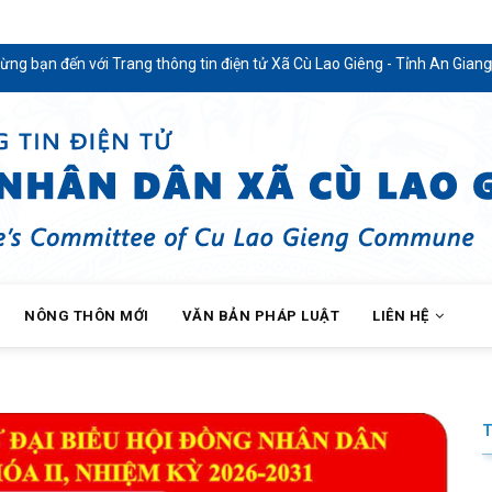
ới Trang thông tin điện tử Xã Cù Lao Giêng - Tỉnh An Giang
NÔNG THÔN MỚI
VĂN BẢN PHÁP LUẬT
LIÊN HỆ
RIỂN KHAI KẾ HOẠCH THỰC HIỆN "THÁNG HÀNH ĐỘNG VÌ TRẺ EM" NĂM 2026