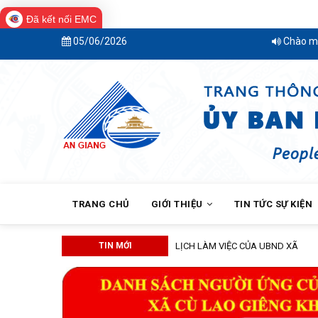
Đã kết nối EMC
Skip
05/06/2026
Chào mừng bạn đến v
to
main
content
MAIN
NAVIGATION
TRANG CHỦ
GIỚI THIỆU
TIN TỨC SỰ KIỆN
TIN MỚI
XÃ CÙ LAO GIÊNG T