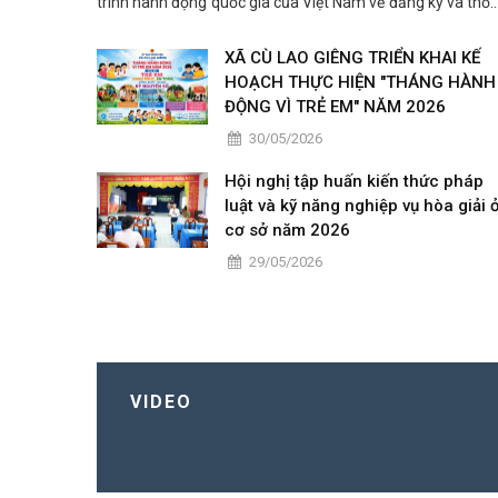
trình hành động quốc gia của Việt Nam về đăng ký và thố
kê hộ tịch giai đoạn 2026 – 2030 do đồng chí Nhâm Ng
Hiển - Phó Cục trưởng Cục Hành chính Tư pháp, B
XÃ CÙ LAO GIÊNG TRIỂN KHAI KẾ
HOẠCH THỰC HIỆN "THÁNG HÀNH
ĐỘNG VÌ TRẺ EM" NĂM 2026
30/05/2026
Hội nghị tập huấn kiến thức pháp
luật và kỹ năng nghiệp vụ hòa giải 
cơ sở năm 2026
29/05/2026
VIDEO