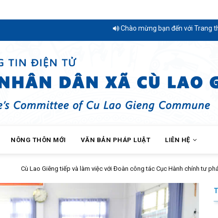
Chào mừng bạn đến với Trang thông tin 
NÔNG THÔN MỚI
VĂN BẢN PHÁP LUẬT
LIÊN HỆ
Đoàn công tác Cục Hành chính tư pháp - Bộ Tư pháp khảo sát, hướng dẫn triển k