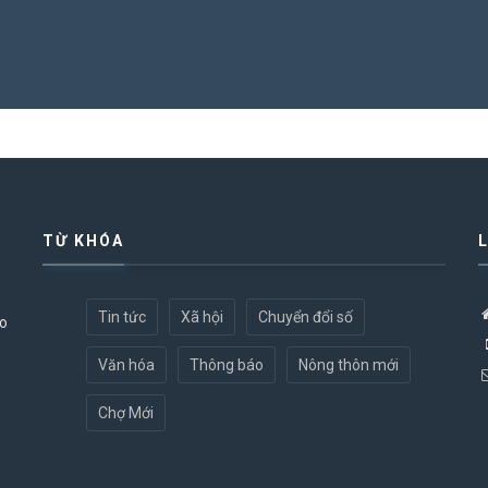
TỪ KHÓA
Tin tức
Xã hội
Chuyển đổi số
ao
Văn hóa
Thông báo
Nông thôn mới
Chợ Mới