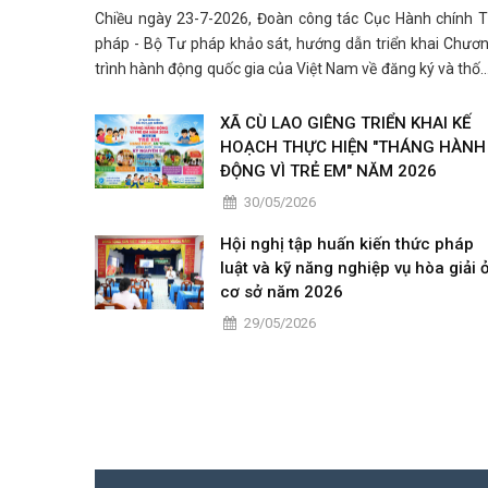
Chiều ngày 23-7-2026, Đoàn công tác Cục Hành chính 
pháp - Bộ Tư pháp khảo sát, hướng dẫn triển khai Chươ
trình hành động quốc gia của Việt Nam về đăng ký và thố
kê hộ tịch giai đoạn 2026 – 2030 do đồng chí Nhâm Ng
Hiển - Phó Cục trưởng Cục Hành chính Tư pháp, B
XÃ CÙ LAO GIÊNG TRIỂN KHAI KẾ
HOẠCH THỰC HIỆN "THÁNG HÀNH
ĐỘNG VÌ TRẺ EM" NĂM 2026
30/05/2026
Hội nghị tập huấn kiến thức pháp
luật và kỹ năng nghiệp vụ hòa giải 
cơ sở năm 2026
29/05/2026