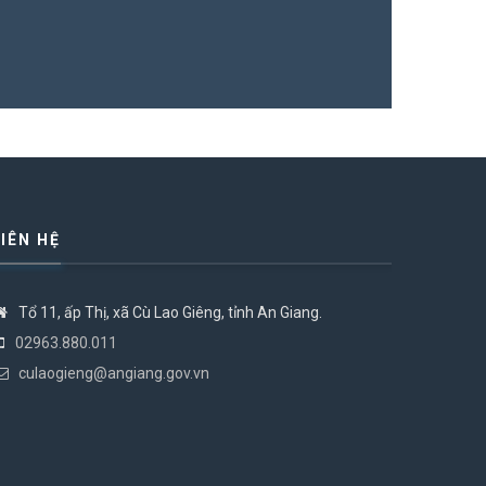
LIÊN HỆ
Tổ 11, ấp Thị, xã Cù Lao Giêng, tỉnh An Giang.
02963.880.011
culaogieng@angiang.gov.vn