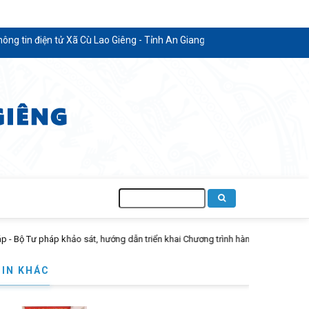
điện tử Xã Cù Lao Giêng - Tỉnh An Giang
Tìm
kiếm
hai Chương trình hành động quốc gia của Việt Nam về đăng ký và thống kê hộ t
TIN KHÁC