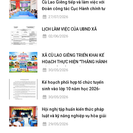
Cù Lao Giêng tiếp và làm việc với
Đoàn công tác Cục Hành chính tư
pháp - Bộ Tư pháp khảo sát,
27/07/2026
hướng dẫn triển khai Chương trình
hành động quốc gia của Việt Nam
LỊCH LÀM VIỆC CỦA UBND XÃ
về đăng ký và thống kê hộ tịch giai
02/06/2026
đoạn 2026 – 2030
XÃ CÙ LAO GIÊNG TRIỂN KHAI KẾ
HOẠCH THỰC HIỆN "THÁNG HÀNH
ĐỘNG VÌ TRẺ EM" NĂM 2026
30/05/2026
Kế hoạch phối hợp tổ chức tuyển
sinh vào lớp 10 năm học 2026-
2027 và kỳ tốt nghiệp THPT năm
30/05/2026
2026
Hội nghị tập huấn kiến thức pháp
luật và kỹ năng nghiệp vụ hòa giải
ở cơ sở năm 2026
29/05/2026