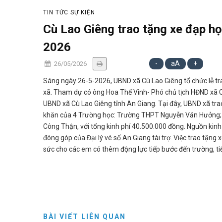
TIN TỨC SỰ KIỆN
Cù Lao Giêng trao tặng xe đạp h
2026
-
aA
+
26/05/2026
Sáng ngày 26-5-2026, UBND xã Cù Lao Giêng tổ chức lễ tr
xã. Tham dự có ông Hoa Thế Vinh- Phó chủ tịch HĐND xã 
UBND xã Cù Lao Giêng tỉnh An Giang. Tại đây, UBND xã tra
khăn của 4 Trường học: Trường THPT Nguyễn Văn Hưởng
Công Thận, với tổng kinh phí 40.500.000 đồng. Nguồn kin
đóng góp của Đại lý vé số An Giang tài trợ. Việc trao tặng 
sức cho các em có thêm động lực tiếp bước đến trường, tiế
Thực hiện:
BÀI VIẾT LIÊN QUAN